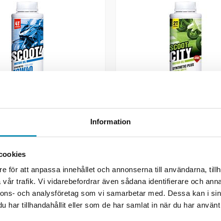
FINNS I BUTIK
IPONE
Information
IPONE Tvåtaktsolja Scoot
ped Olja 10W-40
Jordgubbsdoft 1L
tisk 1L
cookies
210 kr
r
(ink. moms)
e för att anpassa innehållet och annonserna till användarna, tillh
(ink. moms)
1
I LAGER
vår trafik. Vi vidarebefordrar även sådana identifierare och anna
nnons- och analysföretag som vi samarbetar med. Dessa kan i sin
 LÄGG I KUNDVAGN
+ LÄGG I KUNDVA
har tillhandahållit eller som de har samlat in när du har använt 