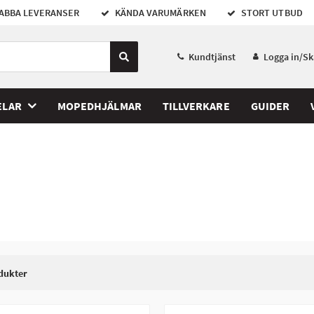
ABBA LEVERANSER
KÄNDA VARUMÄRKEN
STORT UTBUD
Kundtjänst
Logga in/S
ELAR
MOPEDHJÄLMAR
TILLVERKARE
GUIDER
dukter