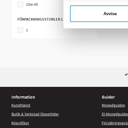
ME
10w-40
Avvisa
FÖRPACKNINGSSTORLEK LITER
1
Information
Guider
Kundtjänst
Mopedguiden
Butik & Verkstad Öppettider
El-Mopedguide
Köpvillkor
Försäkringsgui