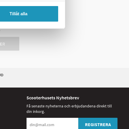
Tillåt alla
r
ER
UD
Scooterhusets Nyhetsbrev
Få senaste nyheterna och erbjudandena direkt till
din inkorg.
REGISTRERA