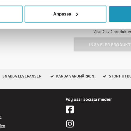
R INFORMATION
MER INFORMATION
Anpassa
Visar
2
av
2
produkte
INGA FLER PRODUKT
SNABBA LEVERANSER
KÄNDA VARUMÄRKEN
STORT UTB
Följ oss i sociala medier
n
den