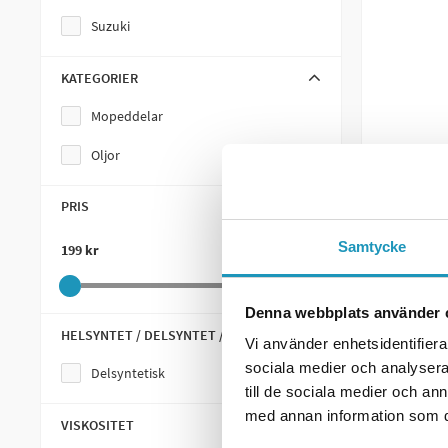
Suzuki
KATEGORIER
Mopeddelar
Oljor
PRIS
Samtycke
199 kr
211 kr
IPONE
Ipone Mo
Delsynte
Denna webbplats använder 
199 k
HELSYNTET / DELSYNTET / MINERAL
Vi använder enhetsidentifierar
sociala medier och analysera 
Delsyntetisk
till de sociala medier och a
+
med annan information som du 
VISKOSITET