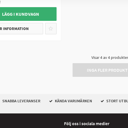
R
 LÄGG I KUNDVAGN
R INFORMATION
Visar
4
av
4
produkte
INGA FLER PRODUKT
SNABBA LEVERANSER
KÄNDA VARUMÄRKEN
STORT UTB
Följ oss i sociala medier