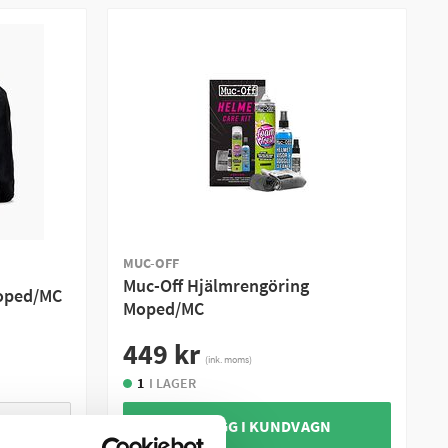
MUC-OFF
Muc-Off Hjälmrengöring
Moped/MC
Moped/MC
449 kr
(ink. moms)
1
I LAGER
+ LÄGG I KUNDVAGN