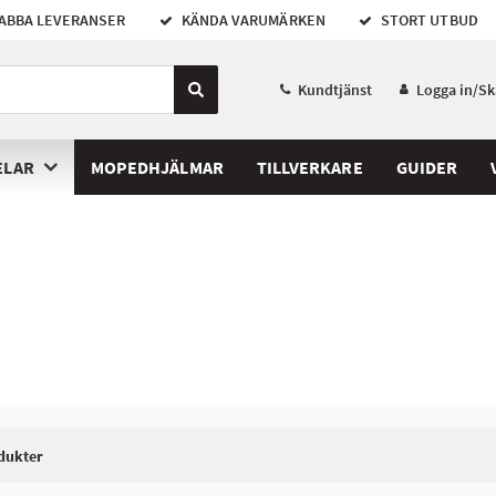
ABBA LEVERANSER
KÄNDA VARUMÄRKEN
STORT UTBUD
Kundtjänst
Logga in/S
ELAR
MOPEDHJÄLMAR
TILLVERKARE
GUIDER
dukter