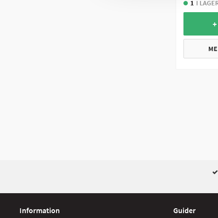
1
I LAGE
+
ME
Information
Guider