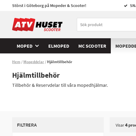
Störst i Göteborg på Mopeder & Scooter!
SN
MOPED
ELMOPED
MC SCOOTER
MOPEDD
Hem
Mopeddelar
Hjälmtillbehör
Hjälmtillbehör
Tillbehör & Reservdelar till våra mopedhjälmar.
FILTRERA
4
Visar
pro