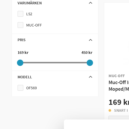
VARUMÄRKEN
LS2
MUC-OFF
PRIS
169 kr
450 kr
MUC-OFF
MODELL
Muc-Off 
OF569
Moped/M
169 k
SNART I