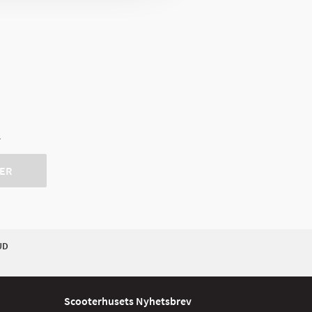
r
ER
UD
Scooterhusets Nyhetsbrev