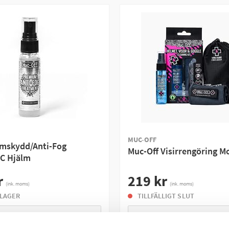
MUC-OFF
Imskydd/Anti-Fog
Muc-Off Visirrengöring 
C Hjälm
r
219 kr
(ink. moms)
(ink. moms)
 LAGER
TILLFÄLLIGT SLUT
BEVAKA
BEVAKA