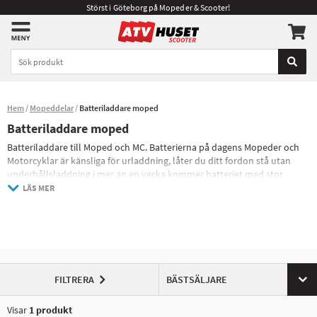
Störst i Göteborg på Mopeder & Scooter!
Hem
Mopeddelar
Batteriladdare moped
Batteriladdare moped
Batteriladdare till Moped och MC. Batterierna på dagens Mopeder och
Motorcyklar är känsliga för urladdning, låter du ditt fordon stå utan
underhållsladdning i mer än en vecka kommer batteriet med stor
sannolikhet att börja ladda ur sig.
LÄS MER
Med en smart batteriladdare kan du enkelt underhållsladda batteriet
på din moped eller scooter, koppla bara in laddaren och låt den stå när
du inte använder din moped så har du alltid ett fulladdat batteri när du
ska ut och åka.
FILTRERA
BÄSTSÄLJARE
Visar
1
produkt