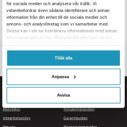
för sociala medier och analysera vår trafik. Vi
vidarebefordrar även sådana identifierare och annan
Visar
1
av
1
produkt
information från din enhet till de sociala medier och
INGA FLER PRODUKTER
annons- och analysföretag som vi samarbetar med.
Dessa kan i sin tur kombinera informationen med annan
information som du har tillhandahållit eller som de har
samlat in när du har använt deras tjänster.
SNABBA LEVERANSER
KÄNDA VARUMÄRKEN
Tillåt alla
STORT UTBUD
Anpassa
Information
Guider
Kundtjänst
Mopedguiden
Avvisa
Butik & Verkstad Öppettider
El-Mopedguiden
Köpvillkor
Försäkringsguiden
Integritetspolicy
Garantiguiden
Om oss
Finansieringsguiden