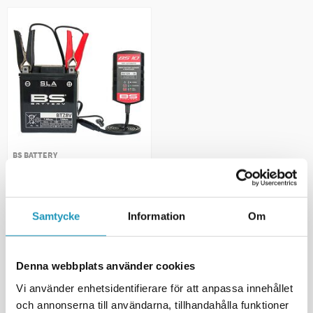
BS BATTERY
Batteriladdare BS10 6V/12V 1A
Moped & MC
659 kr
(ink. moms)
Samtycke
Information
Om
3
I LAGER
+ LÄGG I KUNDVAGN
Denna webbplats använder cookies
MER INFORMATION
Vi använder enhetsidentifierare för att anpassa innehållet
och annonserna till användarna, tillhandahålla funktioner