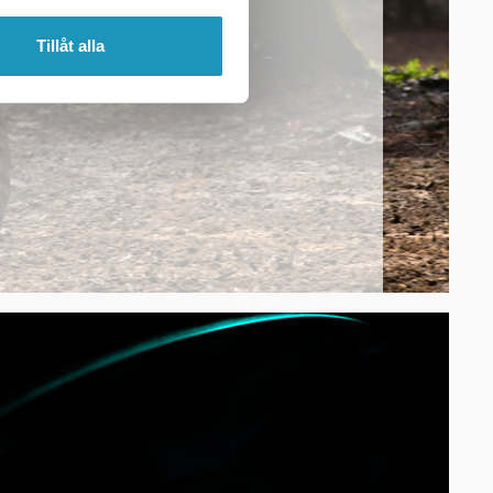
STING L1E
Tillåt alla
SE MER