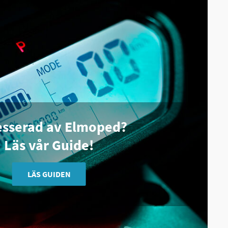
esserad av Elmoped?
Läs vår Guide!
LÄS GUIDEN