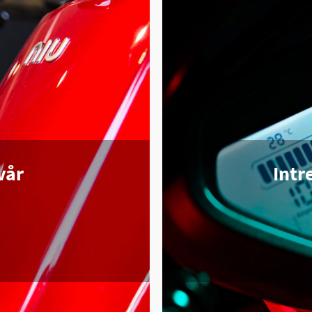
vår
Intr