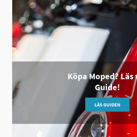
Köpa Moped? Läs 
Guide!
LÄS GUIDEN