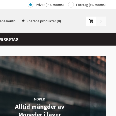
Privat (ink. moms)
Företag (ex. moms)
kapa konto
Sparade produkter (
0
)
VERKSTAD
MOPED
Alltid mängder av
Mopeder i lager