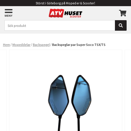
Störst i Göteborg på Mopeder & Scooter!
Hem
Mopeddelar
Backspegel
Backspeglar par Super Soco TSX/TS