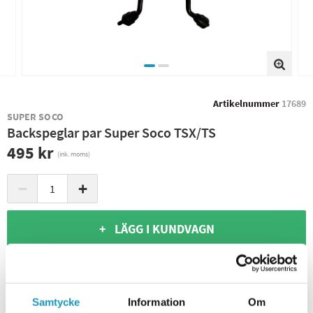
Artikelnummer
17689
SUPER SOCO
Backspeglar par Super Soco TSX/TS
495 kr
(ink. moms)
−
+
+ LÄGG I KUNDVAGN
ONLINELAGER
4
I LAGER
Omgående Leverans*
BUTIKSLAGER
1
I LAGER
Samtycke
Information
Om
Leverans- & Returinformation