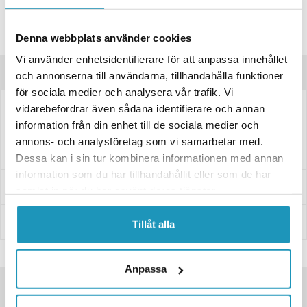
Spara produkt
Frågor om produkten?
Denna webbplats använder cookies
Vi använder enhetsidentifierare för att anpassa innehållet
Produktinformation
och annonserna till användarna, tillhandahålla funktioner
för sociala medier och analysera vår trafik. Vi
vidarebefordrar även sådana identifierare och annan
Komplett kit med backspeglar till Super Soco TSX/TS.
information från din enhet till de sociala medier och
annons- och analysföretag som vi samarbetar med.
Säljs som par, vänster och höger.
Dessa kan i sin tur kombinera informationen med annan
information som du har tillhandahållit eller som de har
Leverans- & Returinformation
samlat in när du har använt deras tjänster.
Betalning
Tillåt alla
Anpassa
SNABBA LEVERANSER
KÄNDA VARUMÄRKEN