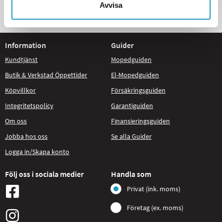
Avvisa
STORT UTBUD
Information
Guider
Kundtjänst
Mopedguiden
Butik & Verkstad Öppettider
El-Mopedguiden
Köpvillkor
Försäkringsguiden
Integritetspolicy
Garantiguiden
Om oss
Finansieringsguiden
Jobba hos oss
Se alla Guider
Logga in/Skapa konto
Följ oss i sociala medier
Handla som
Privat (ink. moms)
Företag (ex. moms)