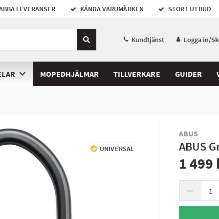
ABBA LEVERANSER
KÄNDA VARUMÄRKEN
STORT UTBUD
Kundtjänst
Logga in/S
ELAR
MOPEDHJÄLMAR
TILLVERKARE
GUIDER
ABUS
ABUS Gr
UNIVERSAL
1 499 
−