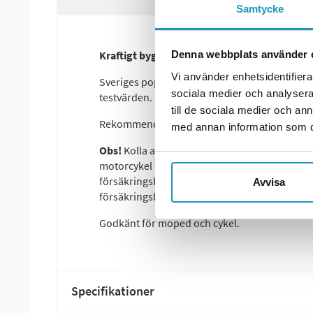
Samtycke
Kraftigt bygellås för Moped
Denna webbplats använder 
Vi använder enhetsidentifierar
Sveriges populäraste mopedlås. Tillverkat i f
sociala medier och analysera 
testvärden. Mer än 6 tons dragstyrka och 13 
till de sociala medier och a
Rekommenderas till bl.a. offroad-mopeder.
med annan information som du 
Obs!
Kolla alltid med ditt försäkringsbolag vilk
motorcykel eller moped. Variationer förek
försäkringsbolag beroende på bostadsområde
Avvisa
försäkringsbolagens krav blir allt hårdare och 
Godkänt för moped och cykel.
Specifikationer