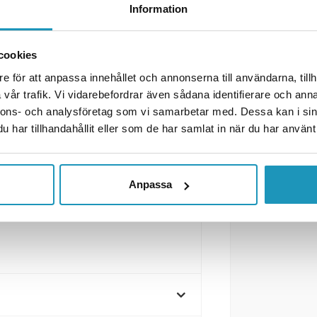
Information
cookies
e för att anpassa innehållet och annonserna till användarna, tillh
yrkantsstål, med överlägsna
vår trafik. Vi vidarebefordrar även sådana identifierare och anna
tons klippmotstånd.
nnons- och analysföretag som vi samarbetar med. Dessa kan i sin
har tillhandahållit eller som de har samlat in när du har använt 
a krav som ställs för just din
ommer inom samma
. Tänk på att
Anpassa
ofta krävs kätting.