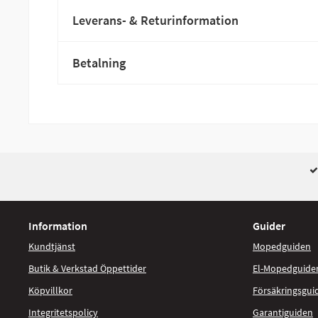
Leverans- & Returinformation
Betalning
Information
Guider
Kundtjänst
Mopedguiden
Butik & Verkstad Öppettider
El-Mopedguide
Köpvillkor
Försäkringsgui
Integritetspolicy
Garantiguiden