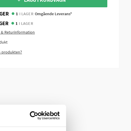
GER
1
I LAGER
Omgående Leverans*
GER
1
I LAGER
 & Returinformation
dukt
m produkten?