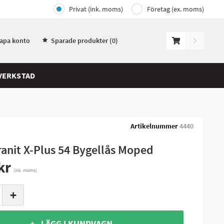
Privat (ink. moms)
Företag (ex. moms)
kapa konto
Sparade produkter (
0
)
VERKSTAD
Artikelnummer
4440
anit X-Plus 54 Bygellås Moped
kr
(ink. moms)
+
+ LÄGG I KUNDVAGN