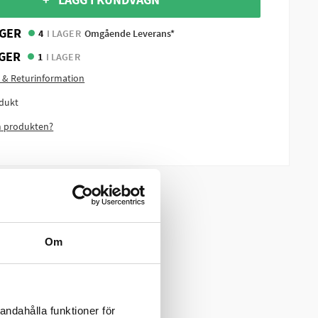
GER
4
I LAGER
Omgående Leverans*
GER
1
I LAGER
 & Returinformation
dukt
m produkten?
Om
andahålla funktioner för