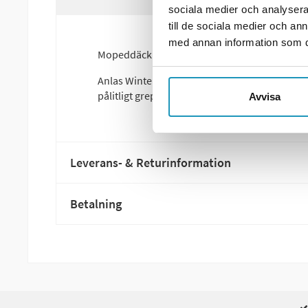
sociala medier och analysera 
till de sociala medier och a
med annan information som du 
Mopeddäck Vinter 100/80-10 Friktion
Anlas Winter Grip 2 är speciellt utvecklat för
pålitligt grepp för förare som vill använda sin
Avvisa
Leverans- & Returinformation
Betalning