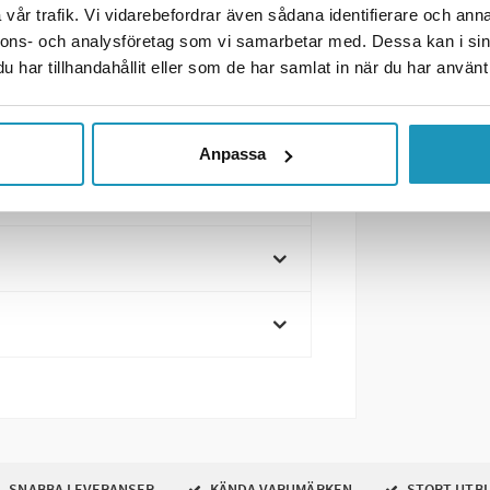
vår trafik. Vi vidarebefordrar även sådana identifierare och anna
nnons- och analysföretag som vi samarbetar med. Dessa kan i sin
har tillhandahållit eller som de har samlat in när du har använt 
 scootrar och mopeder, och ger
a fordon i alla väderförhållanden.
Anpassa
SNABBA LEVERANSER
KÄNDA VARUMÄRKEN
STORT UTB