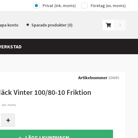
Privat (ink. moms)
Företag (ex. moms)
kapa konto
Sparade produkter (
0
)
VERKSTAD
Artikelnummer
20445
ck Vinter 100/80-10 Friktion
r
(ink. moms)
+
+ LÄGG I KUNDVAGN