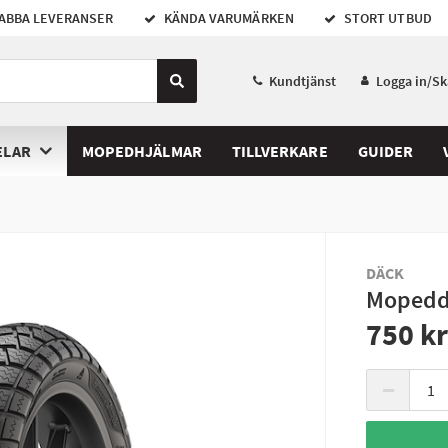
ABBA LEVERANSER
KÄNDA VARUMÄRKEN
STORT UTBUD
Kundtjänst
Logga in/S
ELAR
MOPEDHJÄLMAR
TILLVERKARE
GUIDER
DÄCK
Mopeddä
750 k
−