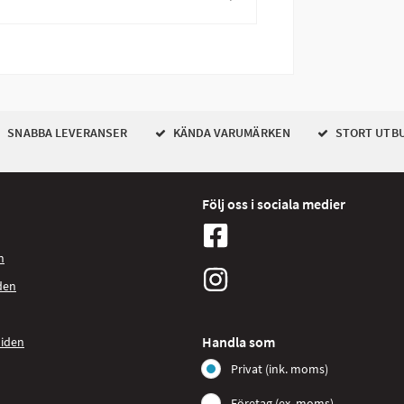
SNABBA LEVERANSER
KÄNDA VARUMÄRKEN
STORT UTB
Följ oss i sociala medier
n
den
Handla som
uiden
Privat (ink. moms)
Företag (ex. moms)