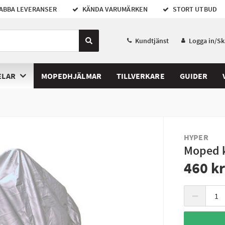
ABBA LEVERANSER
KÄNDA VARUMÄRKEN
STORT UTBUD
Kundtjänst
Logga in/S
ELAR
MOPEDHJÄLMAR
TILLVERKARE
GUIDER
HYPER
Moped k
460 k
−