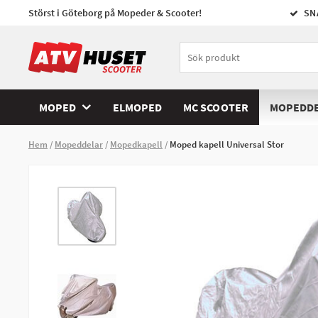
Störst i Göteborg på Mopeder & Scooter!
SN
MOPED
ELMOPED
MC SCOOTER
MOPEDD
Hem
Mopeddelar
Mopedkapell
Moped kapell Universal Stor