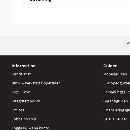
Information
Guider
Kundtjänst
Mopedguiden
Butik & Verkstad Öppettider
El-Mopedguide
Köpvillkor
Försäkringsgui
Integritetspolicy
Garantiguiden
Om oss
Finansieringsg
Jobba hos oss
Se alla Guider
Logga in/Skapa konto