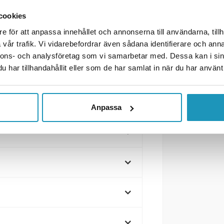
cookies
e för att anpassa innehållet och annonserna till användarna, tillh
 kubik!
vår trafik. Vi vidarebefordrar även sådana identifierare och anna
nnons- och analysföretag som vi samarbetar med. Dessa kan i sin
rmetåligt upp till 120°C. Det är
har tillhandahållit eller som de har samlat in när du har använt 
med fästremmar under motorn samt
Anpassa