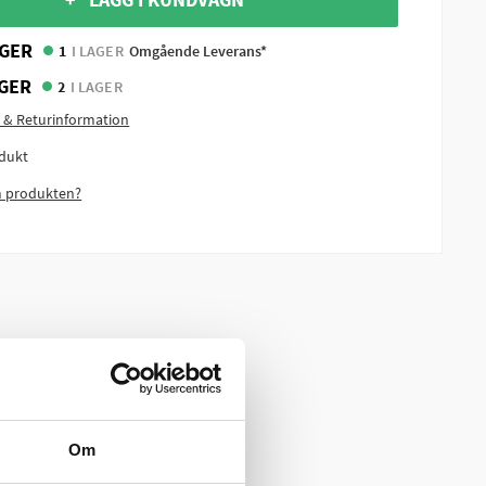
GER
1
I LAGER
Omgående Leverans*
GER
2
I LAGER
 & Returinformation
dukt
m produkten?
Om