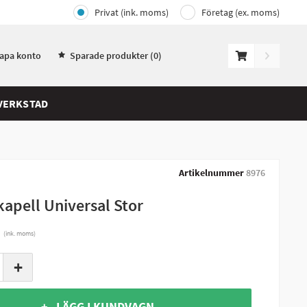
Privat (ink. moms)
Företag (ex. moms)
kapa konto
Sparade produkter (
0
)
VERKSTAD
Artikelnummer
8976
apell Universal Stor
r
(ink. moms)
+
+ LÄGG I KUNDVAGN