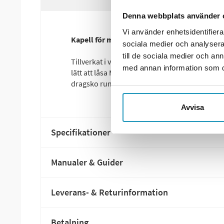
Denna webbplats använder 
Vi använder enhetsidentifierar
Kapell för mopeder och scootrar upp till 200
sociala medier och analysera 
till de sociala medier och a
Tillverkat i vattentän polyester 150D som är vä
med annan information som du 
lätt att låsa MC:n och kapellet är utrustat 
dragsko runt hjulen.
Avvisa
Specifikationer
Manualer & Guider
Leverans- & Returinformation
Betalning