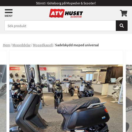
Störst i Göteborg på Mopeder & Scooter!
Hem
Mopeddelar
Mopedkapell
Sadelskydd moped universal