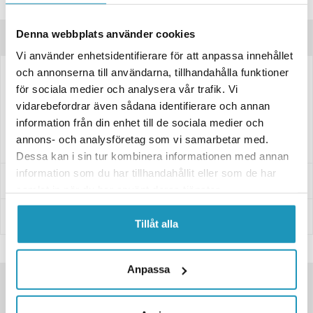
Frågor om produkten?
Denna webbplats använder cookies
Produktinformation
Vi använder enhetsidentifierare för att anpassa innehållet
och annonserna till användarna, tillhandahålla funktioner
Ett sadelskydd ger dig tryggheten att aldrig behöva sitta på en blöt
för sociala medier och analysera vår trafik. Vi
sadel!
vidarebefordrar även sådana identifierare och annan
Detta är ett universellt sadelskydd med måtten 62*92cm. På bilden
information från din enhet till de sociala medier och
sitter sadelskyddet på vår populära elmopeder NIU NQi!
annons- och analysföretag som vi samarbetar med.
Dessa kan i sin tur kombinera informationen med annan
information som du har tillhandahållit eller som de har
Leverans- & Returinformation
samlat in när du har använt deras tjänster.
Betalning
Tillåt alla
Anpassa
SNABBA LEVERANSER
KÄNDA VARUMÄRKEN