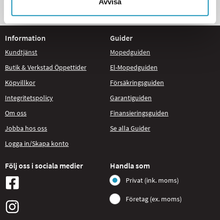
Avvisa
STORT UTBUD
Information
Guider
Kundtjänst
Mopedguiden
Butik & Verkstad Öppettider
El-Mopedguiden
Köpvillkor
Försäkringsguiden
Integritetspolicy
Garantiguiden
Om oss
Finansieringsguiden
Jobba hos oss
Se alla Guider
Logga in/Skapa konto
Följ oss i sociala medier
Handla som
Privat (ink. moms)
Företag (ex. moms)