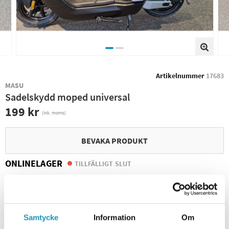
Artikelnummer
17683
MASU
Sadelskydd moped universal
199 kr
(ink. moms)
BEVAKA PRODUKT
ONLINELAGER
TILLFÄLLIGT SLUT
BUTIKSLAGER
5
I LAGER
Leverans- & Returinformation
Spara produkt
Samtycke
Information
Om