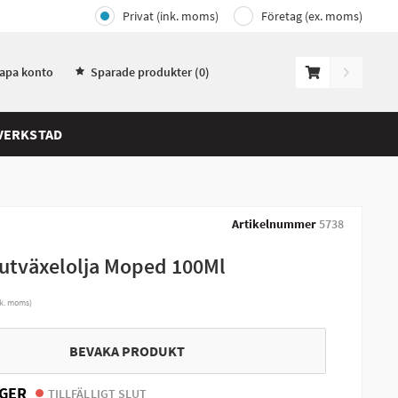
Privat (ink. moms)
Företag (ex. moms)
kapa konto
Sparade produkter (
0
)
VERKSTAD
Artikelnummer
5738
lutväxelolja Moped 100Ml
nk. moms)
BEVAKA PRODUKT
GER
TILLFÄLLIGT SLUT