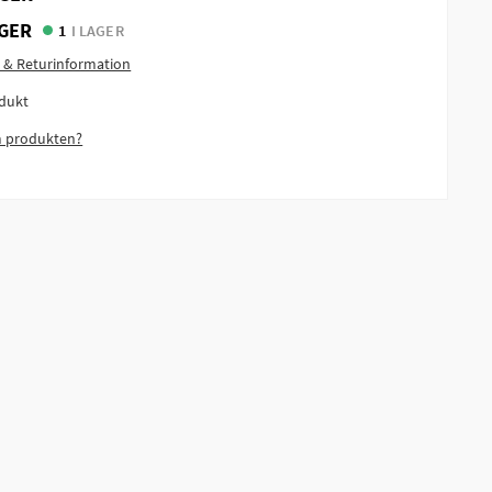
GER
1
I LAGER
 & Returinformation
dukt
m produkten?