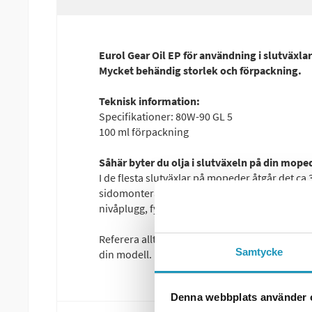
Eurol Gear Oil EP för användning i slutväxla
Mycket behändig storlek och förpackning.
Teknisk information:
Specifikationer: 80W-90 GL 5
100 ml förpackning
Såhär byter du olja i slutväxeln på din mope
I de flesta slutväxlar på mopeder åtgår det ca 
sidomonterat påfyllningplugg i slutväxeln b
nivåplugg, fyll på tills det börjar rinna ut.
Referera alltid till din verkstadsmanual om du
Samtycke
din modell.
Denna webbplats använder 