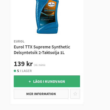
EUROL
Eurol TTX Supreme Synthetic
Delsyntetsik 2-Taktsolja 1L
139 kr
(ink. moms)
5
I LAGER
+ LÄGG I KUNDVAGN
MER INFORMATION