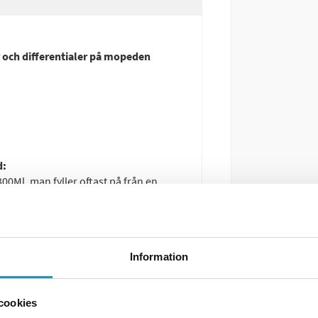
r och differentialer på mopeden
d:
300Ml, man fyller oftast på från en
ak som också fungerar som
 är osäker på hur man byter olja i
Information
cookies