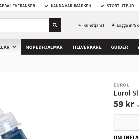
ABBA LEVERANSER
KÄNDA VARUMÄRKEN
STORT UTBUD
Kundtjänst
Logga in/S
ELAR
MOPEDHJÄLMAR
TILLVERKARE
GUIDER
EUROL
Eurol S
59 kr
(i
ONLINELA