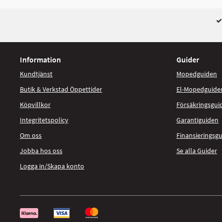
Information
Guider
Kundtjänst
Mopedguiden
Butik & Verkstad Öppettider
El-Mopedguide
Köpvillkor
Försäkringsgui
Integritetspolicy
Garantiguiden
Om oss
Finansieringsg
Jobba hos oss
Se alla Guider
Logga in/Skapa konto