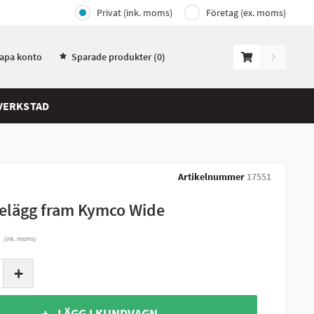
Privat (ink. moms)
Företag (ex. moms)
kapa konto
Sparade produkter (
0
)
VERKSTAD
Artikelnummer
17551
elägg fram Kymco Wide
r
(ink. moms)
+
+ LÄGG I KUNDVAGN