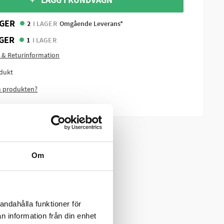
GER
2
I LAGER
Omgående Leverans*
GER
1
I LAGER
 & Returinformation
dukt
m produkten?
Om
andahålla funktioner för
n information från din enhet