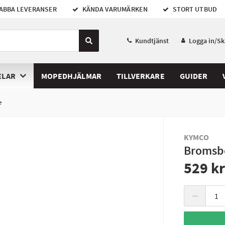
ABBA LEVERANSER
KÄNDA VARUMÄRKEN
STORT UTBUD
Kundtjänst
Logga in/S
ELAR
MOPEDHJÄLMAR
TILLVERKARE
GUIDER
e
KYMCO
Bromsb
529 k
−