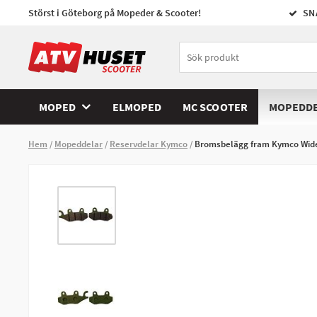
Störst i Göteborg på Mopeder & Scooter!
SN
MOPED
ELMOPED
MC SCOOTER
MOPEDD
Hem
Mopeddelar
Reservdelar Kymco
Bromsbelägg fram Kymco Wid