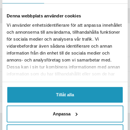
Frågor om produkten?
Produktinformation
Denna webbplats använder cookies
Vi använder enhetsidentifierare för att anpassa innehållet
och annonserna till användarna, tillhandahålla funktioner
Bromsbelägg till Super Soco TC/TSX.
för sociala medier och analysera vår trafik. Vi
Komplett kit för frambromsarna!
vidarebefordrar även sådana identifierare och annan
information från din enhet till de sociala medier och
annons- och analysföretag som vi samarbetar med.
Specifikationer
Dessa kan i sin tur kombinera informationen med annan
information som du har tillhandahållit eller som de har
Leverans- & Returinformation
samlat in när du har använt deras tjänster.
Betalning
Tillåt alla
Anpassa
SNABBA LEVERANSER
KÄNDA VARUMÄRKEN