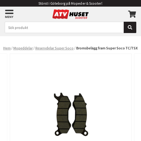
Störst i Göteborg på Mopeder & Scooter!
Hem
Mopeddelar
Reservdelar Super Soco
Bromsbelägg fram Super Soco TC/TSX