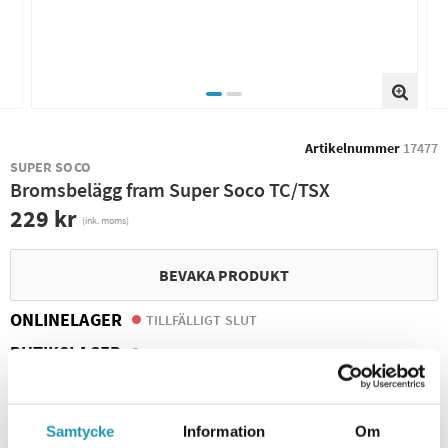
Artikelnummer
17477
SUPER SOCO
Bromsbelägg fram Super Soco TC/TSX
229 kr
(ink. moms)
BEVAKA PRODUKT
ONLINELAGER
TILLFÄLLIGT SLUT
BUTIKSLAGER
3
I LAGER
Leverans- & Returinformation
Spara produkt
Samtycke
Information
Om