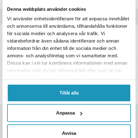
Frågor om produkten?
Denna webbplats använder cookies
Produktinformation
Vi använder enhetsidentifierare för att anpassa innehållet
och annonserna till användarna, tillhandahålla funktioner
för sociala medier och analysera vår trafik. Vi
Telefonhållare till NIU elmoped.
vidarebefordrar även sådana identifierare och annan
Mycket enkel att montera som passar till alla NIU's elmopeder.
information från din enhet till de sociala medier och
annons- och analysföretag som vi samarbetar med.
Dessa kan i sin tur kombinera informationen med annan
Leverans- & Returinformation
information som du har tillhandahållit eller som de har
samlat in när du har använt deras tjänster.
Betalning
Tillåt alla
SNABBA LEVERANSER
Anpassa
KÄNDA VARUMÄRKEN
STORT UTBUD
Avvisa