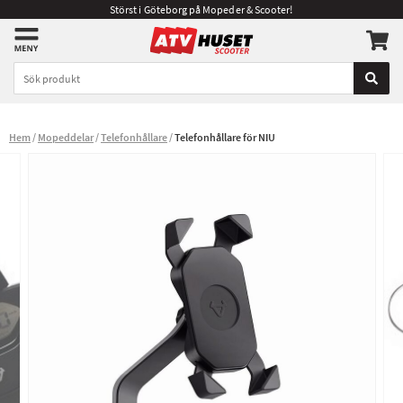
Störst i Göteborg på Mopeder & Scooter!
Hem
Mopeddelar
Telefonhållare
Telefonhållare för NIU