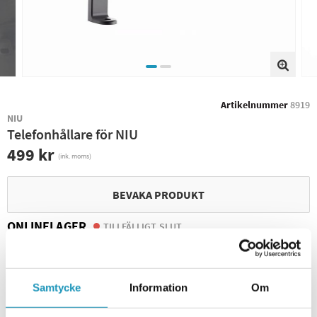
Artikelnummer
8919
NIU
Telefonhållare för NIU
499 kr
(ink. moms)
BEVAKA PRODUKT
ONLINELAGER
TILLFÄLLIGT SLUT
BUTIKSLAGER
1
I LAGER
Leverans- & Returinformation
Samtycke
Information
Om
Spara produkt