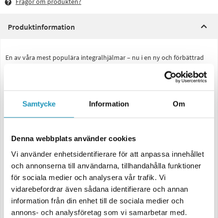
Frågor om produkten?
Produktinformation
En av våra mest populära integralhjälmar – nu i en ny och förbättrad
version! LS2 Rapid III kombinerar stilren design med smart funktion,
och passar lika bra för daglig pendling som för längre turer.
Smidig, lätt och mycket prisvärd. Med ett skal i LS2:s egenutvecklade
HPTT-kompositmaterial får du hög slitstyrka och pålitligt skydd utan
Samtycke
Information
Om
att offra komforten. Vikten på cirka 1 350 gram gör att hjälmen känns
nästan obefintlig även efter timmar i sadeln.
Finns i tre skalstorlekar (2XS–S, M–L samt XL–3XL) för optimal passform
Denna webbplats använder cookies
och proportioner. Tillgänglig i snygg mattsvart och solid vit.
Vi använder enhetsidentifierare för att anpassa innehållet
Data:
och annonserna till användarna, tillhandahålla funktioner
Skal i HPTT-komposit – lätt, starkt och hållbart
för sociala medier och analysera vår trafik. Vi
Reptåligt och UV-resistent klart visir med quick release-system
vidarebefordrar även sådana identifierare och annan
Förberett för Pinlock® 70 MaxVision™
information från din enhet till de sociala medier och
Andningsdeflektorn håller visiret imfritt
annons- och analysföretag som vi samarbetar med.
Avtagbart, tvättbart och ventilerande komfortfoder – hypoallergent