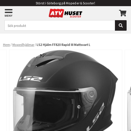
Störst i Göteborg på Mopeder & Scooter!
Hem
Mopedhjälmar
LS2 Hjälm FF820 Rapid III Mattsvart L