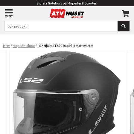
Störst i Göteborg på Mopeder & Scooter!
Hem
Mopedhjälmar
LS2 Hjälm FF820 Rapid III Mattsvart M