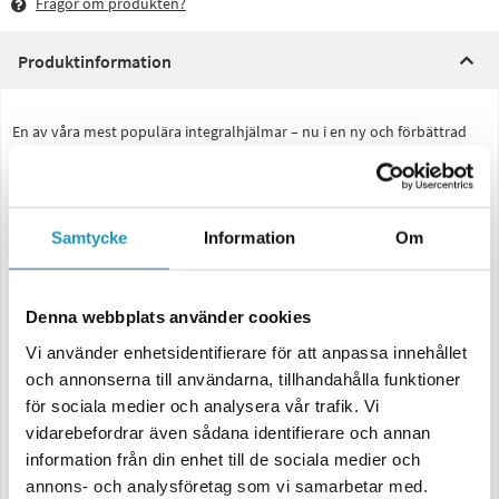
Frågor om produkten?
Produktinformation
En av våra mest populära integralhjälmar – nu i en ny och förbättrad
version! LS2 Rapid III kombinerar stilren design med smart funktion,
och passar lika bra för daglig pendling som för längre turer.
Smidig, lätt och mycket prisvärd. Med ett skal i LS2:s egenutvecklade
HPTT-kompositmaterial får du hög slitstyrka och pålitligt skydd utan
Samtycke
Information
Om
att offra komforten. Vikten på cirka 1 350 gram gör att hjälmen känns
nästan obefintlig även efter timmar i sadeln.
Finns i tre skalstorlekar (2XS–S, M–L samt XL–3XL) för optimal passform
Denna webbplats använder cookies
och proportioner. Tillgänglig i snygg mattsvart och solid vit.
Vi använder enhetsidentifierare för att anpassa innehållet
Data:
och annonserna till användarna, tillhandahålla funktioner
Skal i HPTT-komposit – lätt, starkt och hållbart
för sociala medier och analysera vår trafik. Vi
Reptåligt och UV-resistent klart visir med quick release-system
vidarebefordrar även sådana identifierare och annan
Förberett för Pinlock® 70 MaxVision™
information från din enhet till de sociala medier och
Andningsdeflektorn håller visiret imfritt
annons- och analysföretag som vi samarbetar med.
Avtagbart, tvättbart och ventilerande komfortfoder – hypoallergent