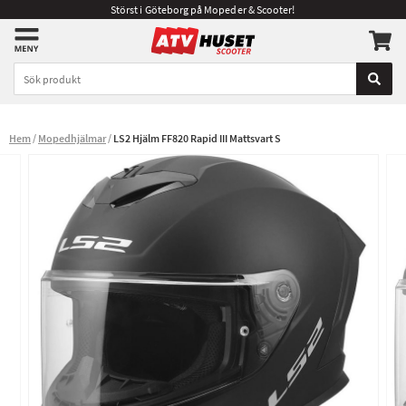
Störst i Göteborg på Mopeder & Scooter!
Hem
Mopedhjälmar
LS2 Hjälm FF820 Rapid III Mattsvart S