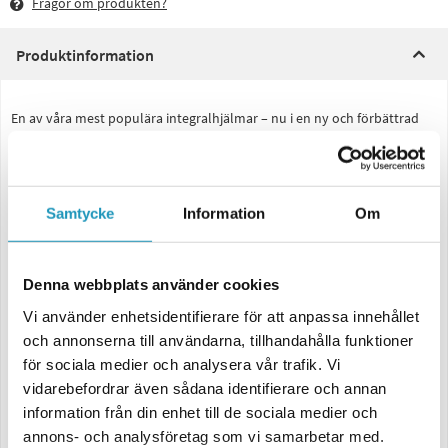
Frågor om produkten?
Produktinformation
En av våra mest populära integralhjälmar – nu i en ny och förbättrad
version! LS2 Rapid III kombinerar stilren design med smart funktion,
och passar lika bra för daglig pendling som för längre turer.
Smidig, lätt och mycket prisvärd. Med ett skal i LS2:s egenutvecklade
HPTT-kompositmaterial får du hög slitstyrka och pålitligt skydd utan
Samtycke
Information
Om
att offra komforten. Vikten på cirka 1 350 gram gör att hjälmen känns
nästan obefintlig även efter timmar i sadeln.
Finns i tre skalstorlekar (2XS–S, M–L samt XL–3XL) för optimal passform
Denna webbplats använder cookies
och proportioner. Tillgänglig i snygg mattsvart och solid vit.
Vi använder enhetsidentifierare för att anpassa innehållet
Data:
och annonserna till användarna, tillhandahålla funktioner
Skal i HPTT-komposit – lätt, starkt och hållbart
för sociala medier och analysera vår trafik. Vi
Reptåligt och UV-resistent klart visir med quick release-system
vidarebefordrar även sådana identifierare och annan
Förberett för Pinlock® 70 MaxVision™
information från din enhet till de sociala medier och
Andningsdeflektorn håller visiret imfritt
annons- och analysföretag som vi samarbetar med.
Avtagbart, tvättbart och ventilerande komfortfoder – hypoallergent