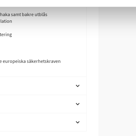
tfoder – hypoallergent och
 haka samt bakre utblås
lation
tering
ste europeiska säkerhetskraven