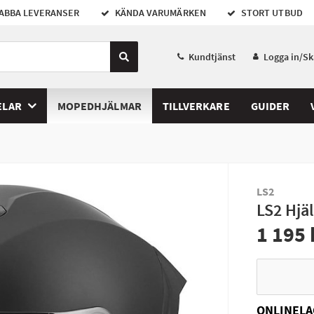
ABBA LEVERANSER
KÄNDA VARUMÄRKEN
STORT UTBUD
Kundtjänst
Logga in/S
ELAR
MOPEDHJÄLMAR
TILLVERKARE
GUIDER
LS2
LS2 Hjä
1 195 
ONLINELA