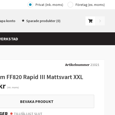
Privat (ink. moms)
Företag (ex. moms)
kapa konto
Sparade produkter (
0
)
VERKSTAD
Artikelnummer
21021
lm FF820 Rapid III Mattsvart XXL
kr
(ink. moms)
BEVAKA PRODUKT
GER
TILLFÄLLIGT SLUT