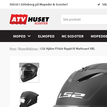
Störst i Göteborg på Mopeder & Scooter!
SN
MOPED
ELMOPED
MC SCOOTER
MOPEDD
Hem
Mopedhjälmar
LS2 Hjälm FF820 Rapid III Mattsvart XXL