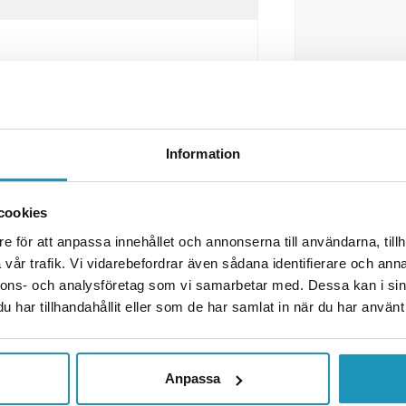
i en ny och förbättrad version!
mart funktion, och passar lika bra
l i LS2:s egenutvecklade HPTT-
Information
tligt skydd utan att offra
 hjälmen känns nästan obefintlig
cookies
–3XL) för optimal passform och
e för att anpassa innehållet och annonserna till användarna, tillh
solid vit.
vår trafik. Vi vidarebefordrar även sådana identifierare och anna
nnons- och analysföretag som vi samarbetar med. Dessa kan i sin
har tillhandahållit eller som de har samlat in när du har använt 
t
ck release-system
Anpassa