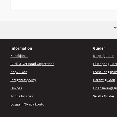
Information
Guider
Kundtjänst
Mopedguiden
Butik & Verkstad Öppettider
El-Mopedguide
Köpvillkor
Försäkringsgui
Integritetspolicy
Garantiguiden
Om oss
Finansieringsg
Jobba hos oss
Se alla Guider
Logga in/Skapa konto