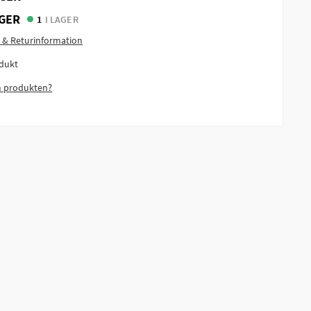
GER
1
I LAGER
 & Returinformation
dukt
m produkten?