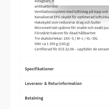
Avtagbart, tvättbart och ventilerande komfor
antibakteriellt
Ventilationssystem med luftintag på topp och
Kanaliserat EPS-skydd för optimerad luftcirku
Hakskydd som reducerar drag och buller
Micrometriskt spänne för snabb och exakt jus
Förstärkt hakrem för ökad hållbarhet
Tre skalstorlekar: 2XS–S / M–L / XL–3XL
Vikt: ca 1 350 g (±50 g)
Certifierad för ECE 22.06 – uppfyller de sena
Specifikationer
Leverans- & Returinformation
Betalning