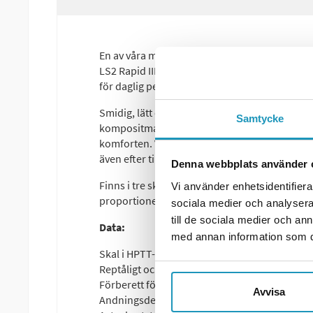
En av våra mest populära integralhjälmar – nu 
LS2 Rapid III kombinerar stilren design med s
för daglig pendling som för längre turer.
Smidig, lätt och mycket prisvärd. Med ett ska
Samtycke
kompositmaterial får du hög slitstyrka och påli
komforten. Vikten på cirka 1 350 gram gör att
även efter timmar i sadeln.
Denna webbplats använder 
Finns i tre skalstorlekar (2XS–S, M–L samt XL
Vi använder enhetsidentifierar
proportioner. Tillgänglig i snygg mattsvart och 
sociala medier och analysera 
till de sociala medier och a
Data:
med annan information som du 
Skal i HPTT-komposit – lätt, starkt och hållbar
Reptåligt och UV-resistent klart visir med qui
Förberett för Pinlock® 70 MaxVision™
Avvisa
Andningsdeflektorn håller visiret imfritt