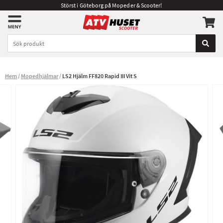
Störst i Göteborg på Mopeder & Scooter!
Hem
Mopedhjälmar
LS2 Hjälm FF820 Rapid III Vit S