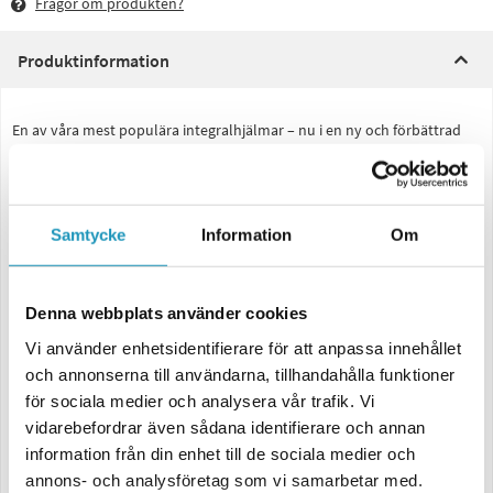
Frågor om produkten?
Produktinformation
En av våra mest populära integralhjälmar – nu i en ny och förbättrad
version! LS2 Rapid III kombinerar stilren design med smart funktion,
och passar lika bra för daglig pendling som för längre turer.
Smidig, lätt och mycket prisvärd. Med ett skal i LS2:s egenutvecklade
HPTT-kompositmaterial får du hög slitstyrka och pålitligt skydd utan
Samtycke
Information
Om
att offra komforten. Vikten på cirka 1 350 gram gör att hjälmen känns
nästan obefintlig även efter timmar i sadeln.
Finns i tre skalstorlekar (2XS–S, M–L samt XL–3XL) för optimal passform
Denna webbplats använder cookies
och proportioner. Tillgänglig i snygg mattsvart och solid vit.
Vi använder enhetsidentifierare för att anpassa innehållet
Data:
och annonserna till användarna, tillhandahålla funktioner
Skal i HPTT-komposit – lätt, starkt och hållbart
för sociala medier och analysera vår trafik. Vi
Reptåligt och UV-resistent klart visir med quick release-system
vidarebefordrar även sådana identifierare och annan
Förberett för Pinlock® 70 MaxVision™
information från din enhet till de sociala medier och
Andningsdeflektorn håller visiret imfritt
annons- och analysföretag som vi samarbetar med.
Avtagbart, tvättbart och ventilerande komfortfoder – hypoallergent