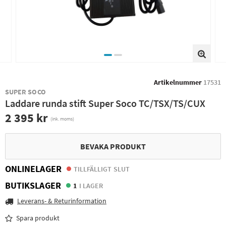
Artikelnummer
17531
SUPER SOCO
Laddare runda stift Super Soco TC/TSX/TS/CUX
2 395 kr
(ink. moms)
BEVAKA PRODUKT
ONLINELAGER
TILLFÄLLIGT SLUT
BUTIKSLAGER
1
I LAGER
Leverans- & Returinformation
Spara produkt